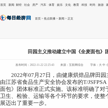
首页
|
新闻
|
财经
|
社会
|
房产
|
汽车
|
体育
|
娱乐
|
文化
|
教育
|
科技
|
时尚
|
旅游
|
首页
>
焦点联播
>
新闻
> 正文
田园主义推动建立中国《全麦面包》
发布时间：2022-11-22 22:25:43
来源：互联网综合
字体：
大
中
2022年07月27日，由健康烘焙品牌田
由江苏省食品生产安全协会发布的T/JSFPSA 0
面包》团体标准正式实施。该标准明确了对
卫生、检验、运输等各个环节的要求，使整
展迈出了重要一步。