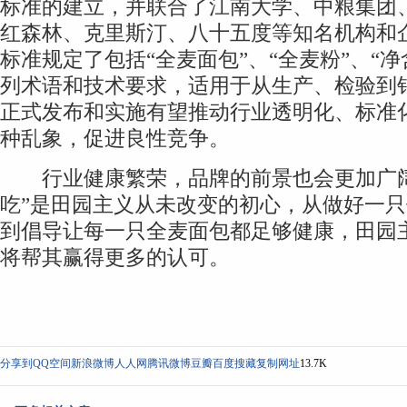
标准的建立，并联合了江南大学、中粮集团
红森林、克里斯汀、八十五度等知名机构和
标准规定了包括“全麦面包”、“全麦粉”、“
列术语和技术要求，适用于从生产、检验到
正式发布和实施有望推动行业透明化、标准
种乱象，促进良性竞争。
行业健康繁荣，品牌的前景也会更加广阔
吃”是田园主义从未改变的初心，从做好一
到倡导让每一只全麦面包都足够健康，田园
将帮其赢得更多的认可。
分享到
QQ空间
新浪微博
人人网
腾讯微博
豆瓣
百度搜藏
复制网址
13.7K