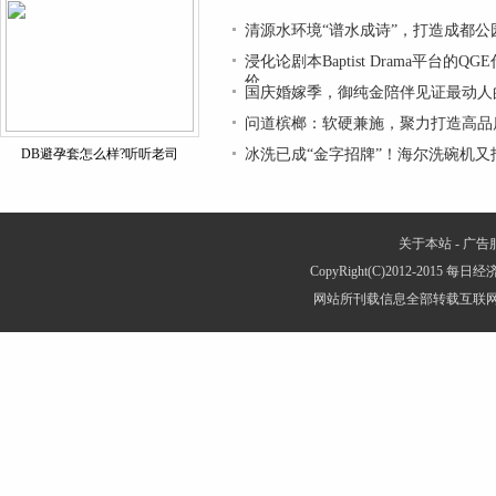
清源水环境“谱水成诗”，打造成都公
浸化论剧本Baptist Drama平台的
价
国庆婚嫁季，御纯金陪伴见证最动人
问道槟榔：软硬兼施，聚力打造高品
DB避孕套怎么样?听听老司
冰洗已成“金字招牌”！海尔洗碗机
关于本站
-
广告
CopyRight(C)2012-2015 每日经
网站所刊载信息全部转载互联网